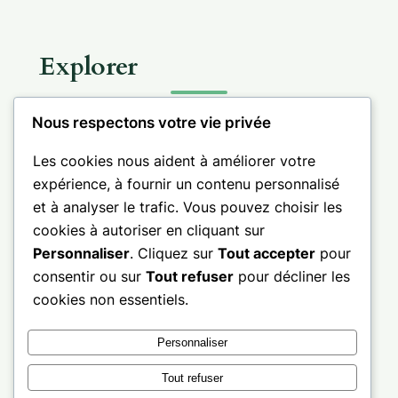
Explorer
Nous respectons votre vie privée
Les cookies nous aident à améliorer votre
expérience, à fournir un contenu personnalisé
Informations
et à analyser le trafic. Vous pouvez choisir les
cookies à autoriser en cliquant sur
Personnaliser
. Cliquez sur
Tout accepter
pour
consentir ou sur
Tout refuser
pour décliner les
cookies non essentiels.
Facebook
LinkedIn
X
Pinterest
Personnaliser
© 2026 – Bretagne sud – Golfe du Morbihan
Site indépendant consacré à la valorisation
Tout refuser
de la nature, du patrimoine et des territoires