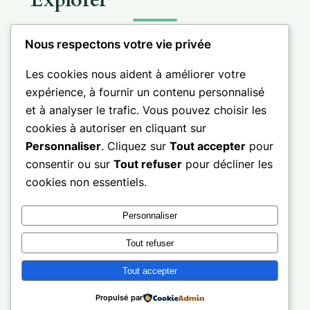
Nous respectons votre vie privée
Les cookies nous aident à améliorer votre
expérience, à fournir un contenu personnalisé
Informations
et à analyser le trafic. Vous pouvez choisir les
cookies à autoriser en cliquant sur
Personnaliser
. Cliquez sur
Tout accepter
pour
consentir ou sur
Tout refuser
pour décliner les
cookies non essentiels.
Facebook
LinkedIn
X
Pinterest
Personnaliser
© 2026 – Bretagne sud – Golfe du Morbihan
Site indépendant consacré à la valorisation
Tout refuser
de la nature, du patrimoine et des territoires
Tout accepter
de Bretagne Sud
Propulsé par