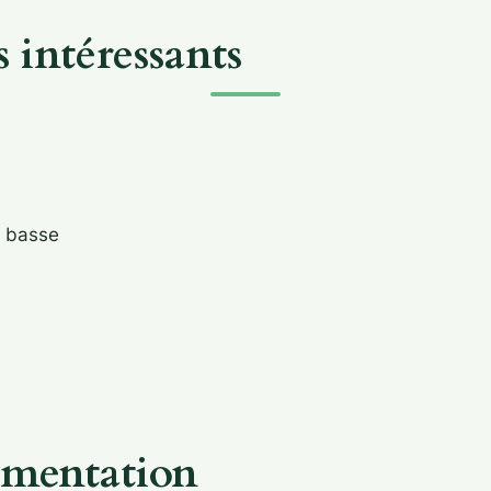
 intéressants
e basse
ementation