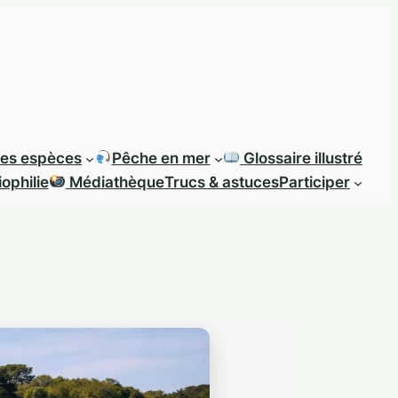
des espèces
Pêche en mer
Glossaire illustré
ophilie
Médiathèque
Trucs & astuces
Participer