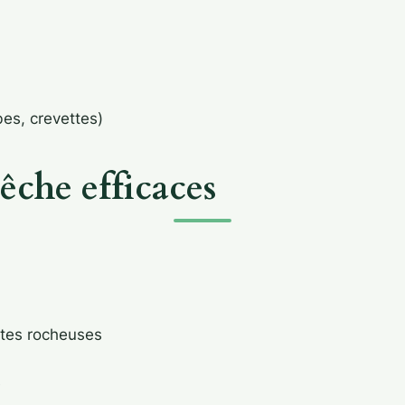
es, crevettes)
êche efficaces
têtes rocheuses
)
e