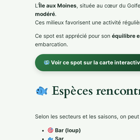
L’
Île aux Moines
, située au cœur du Gol
modéré
.
Ces milieux favorisent une activité régul
Ce spot est apprécié pour son
équilibre e
embarcation.
Voir ce spot sur la carte interacti
Espèces rencont
Selon les secteurs et les saisons, on peut
Bar (loup)
Sar