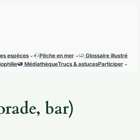
des espèces
Pêche en mer
Glossaire illustré
ophilie
Médiathèque
Trucs & astuces
Participer
rade, bar)